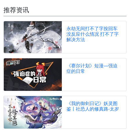
推荐资讯
永劫无间打不了字按回车
没反应什么情况 打不了字
解决方法
《赛尔计划》短漫—强迫
症的日常
《我的御剑日记》妖灵图
鉴丨社恐人的修真路-太岁