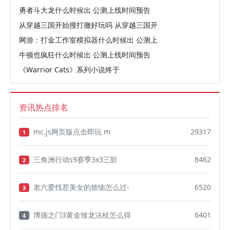
勇者斗大龙什么时候出 公测上线时间预告
从穿越三国开始搜打撤好玩吗 从穿越三国开
网游：打金工作室模拟器什么时候出 公测上
牛顿也疯狂什么时候出 公测上线时间预告
《Warrior Cats》系列小说终于
资讯热点排名
mc.js网页版点击即玩 m
29317
1
三角洲行动s9赛季3x3三阶
8462
2
老六爱找茬美女的烦恼怎么过-
6520
3
博德之门3黄金雏龙法杖怎么得
6401
4