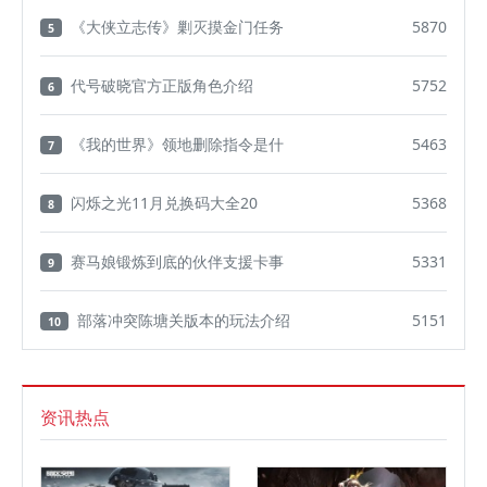
《大侠立志传》剿灭摸金门任务
5870
5
代号破晓官方正版角色介绍
5752
6
《我的世界》领地删除指令是什
5463
7
闪烁之光11月兑换码大全20
5368
8
赛马娘锻炼到底的伙伴支援卡事
5331
9
部落冲突陈塘关版本的玩法介绍
5151
10
资讯热点