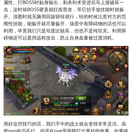
属性。打BOSS时贴身输出，刺杀剑术突进后马上接破坏一
击，这时候BOSS硬直就狂按普攻，等它抬手放技能时就躲
开。清图时就无脑用回旋斩转就行，转的时候注意对方的范
围性技能，能躲开就尽量躲开。场景中有障碍物的话也可以
利用，毕竟我们只是坦度比较高，但也不是纯坦克。利用障
碍物还可以遮挡远程攻击，防止自身血量被过渡消耗。
用好这些技巧的话，我们手中的战士就会变得非常灵活。虽
然pvp依旧不行，但是在pve里面能打出更好的效果。如果破