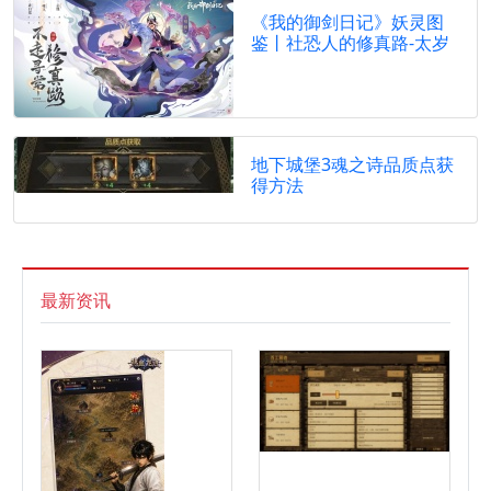
《我的御剑日记》妖灵图
鉴丨社恐人的修真路-太岁
地下城堡3魂之诗品质点获
得方法
最新资讯