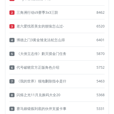
三角洲行动s9赛季3x3三阶
8462
2
老六爱找茬美女的烦恼怎么过-
6520
3
博德之门3黄金雏龙法杖怎么得
6401
4
《大侠立志传》剿灭摸金门任务
5870
5
代号破晓官方正版角色介绍
5752
6
《我的世界》领地删除指令是什
5463
7
闪烁之光11月兑换码大全20
5368
8
赛马娘锻炼到底的伙伴支援卡事
5331
9