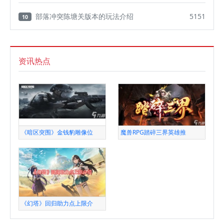
部落冲突陈塘关版本的玩法介绍
5151
10
资讯热点
《暗区突围》金钱豹雕像位
魔兽RPG踏碎三界英雄推
《幻塔》回归助力点上限介