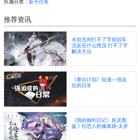
所属分类：
新手任务
推荐资讯
永劫无间打不了字按回车
没反应什么情况 打不了字
解决方法
《赛尔计划》短漫—强迫
症的日常
《我的御剑日记》妖灵图
鉴丨社恐人的修真路-太岁