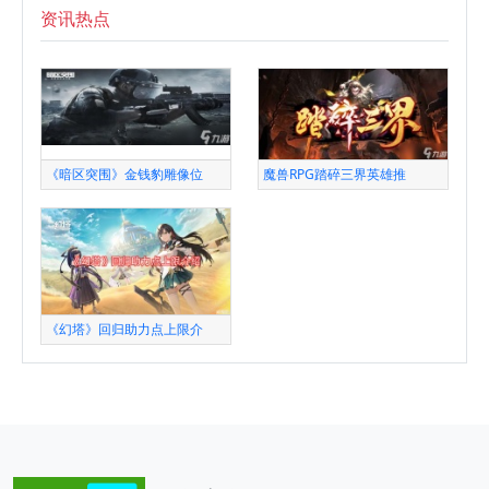
资讯热点
《暗区突围》金钱豹雕像位
魔兽RPG踏碎三界英雄推
《幻塔》回归助力点上限介