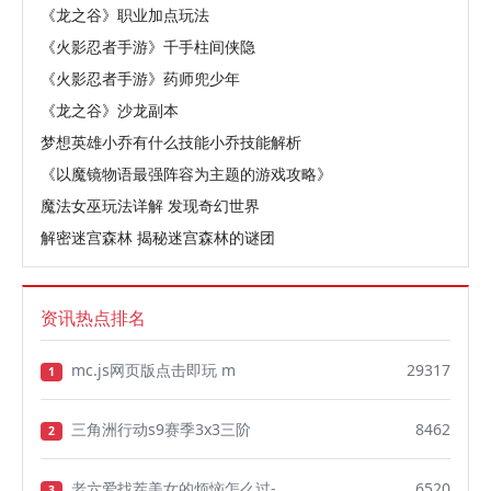
《龙之谷》职业加点玩法
《火影忍者手游》千手柱间侠隐
《火影忍者手游》药师兜少年
《龙之谷》沙龙副本
梦想英雄小乔有什么技能小乔技能解析
《以魔镜物语最强阵容为主题的游戏攻略》
魔法女巫玩法详解 发现奇幻世界
解密迷宫森林 揭秘迷宫森林的谜团
资讯热点排名
mc.js网页版点击即玩 m
29317
1
三角洲行动s9赛季3x3三阶
8462
2
老六爱找茬美女的烦恼怎么过-
6520
3