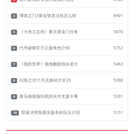
博德之门3黄金雏龙法杖怎么得
6401
4
《大侠立志传》剿灭摸金门任务
5870
5
代号破晓官方正版角色介绍
5752
6
《我的世界》领地删除指令是什
5463
7
闪烁之光11月兑换码大全20
5368
8
赛马娘锻炼到底的伙伴支援卡事
5331
9
部落冲突陈塘关版本的玩法介绍
5151
10