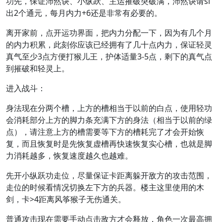
功先，保证沛然诀、小纵跃、主运摧破突破满，沛然诀请sl
出2个通元，每月内力+6还是非常有必要的。
离开家前，点开运功界面，把内力分配一下，因为有几个月
的内力积累，此刻你应该已经拥有了几十点内力，保证轻灵
真气至少3点方便打猴儿王，护体适量3-5点，剩下的真气点
到摧破和轻灵上。
进入战斗：
身法现在分两个槽，上方的槽相当于以前的白点，使用轻功
会消耗部分上方的脚力条充满下方的身法（相当于以前的绿
点），请注意上方的槽需要等下方的槽耗完了才会开始恢
复，而且恢复时是先恢复虚槽再快速恢复实心槽，也就是脚
力消耗越多，恢复速度越久也越难。
先开小纵跃功走位，尽量保证卡距离躲开敌方的攻击范围，
走位的时候看情况切换左下方的兵器。楼主这里使用的木
剑，卡>4距离风筝猴子无伤通关。
普通攻击现在需要手动点击敌方才会释放，角色一次最高拥