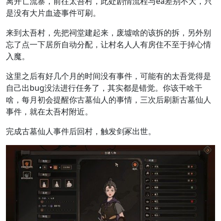
离开亡流寨，前往太吾村，此处剧情流程与ea差别不大，只
是没有大片血迹事件可刷。
来到太吾村，先把祠堂建起来，废墟啥的该拆的拆，另外别
忘了点一下居所自动分配，让村名人人有房住不至于掉心情
入魔。
这里之后有好几个月的时间没有事件，可能有的太吾觉得是
自己出bug没法进行任务了，其实都是错觉。你该干啥干
啥，每月初会提醒你古墓仙人的事情，三次后刷新古墓仙人
事件，就在太吾村附近。
完成古墓仙人事件后回村，触发剑冢出世。