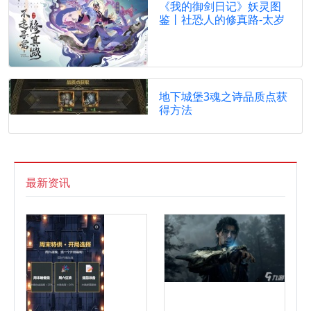
《我的御剑日记》妖灵图
鉴丨社恐人的修真路-太岁
地下城堡3魂之诗品质点获
得方法
最新资讯