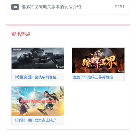
部落冲突陈塘关版本的玩法介绍
5151
10
资讯热点
《暗区突围》金钱豹雕像位
魔兽RPG踏碎三界英雄推
《幻塔》回归助力点上限介