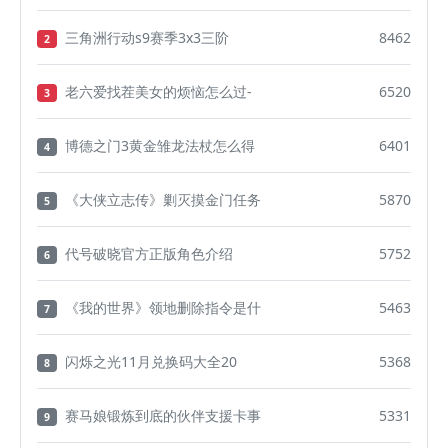
三角洲行动s9赛季3x3三阶
8462
2
老六爱找茬美女的烦恼怎么过-
6520
3
博德之门3黄金雏龙法杖怎么得
6401
4
《大侠立志传》剿灭摸金门任务
5870
5
代号破晓官方正版角色介绍
5752
6
《我的世界》领地删除指令是什
5463
7
闪烁之光11月兑换码大全20
5368
8
赛马娘锻炼到底的伙伴支援卡事
5331
9