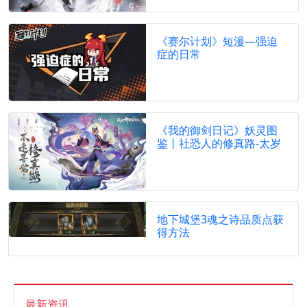
《赛尔计划》短漫—强迫
症的日常
《我的御剑日记》妖灵图
鉴丨社恐人的修真路-太岁
地下城堡3魂之诗品质点获
得方法
最新资讯