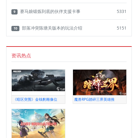
赛马娘锻炼到底的伙伴支援卡事
5331
9
部落冲突陈塘关版本的玩法介绍
5151
10
资讯热点
《暗区突围》金钱豹雕像位
魔兽RPG踏碎三界英雄推