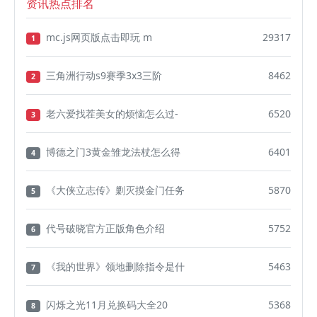
资讯热点排名
mc.js网页版点击即玩 m
29317
1
三角洲行动s9赛季3x3三阶
8462
2
老六爱找茬美女的烦恼怎么过-
6520
3
博德之门3黄金雏龙法杖怎么得
6401
4
《大侠立志传》剿灭摸金门任务
5870
5
代号破晓官方正版角色介绍
5752
6
《我的世界》领地删除指令是什
5463
7
闪烁之光11月兑换码大全20
5368
8