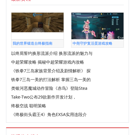
我的世界锻造台终极指南
中尧守护复活蛋游戏攻略
以终焉誓约换形流派介绍 换形流派的魅力与
中超荣耀攻略 揭秘中超荣耀游戏内攻略
《铁拳7三岛家族背景介绍及剧情解析》 探
铁拳7三岛一美的打法解析 掌握三岛一美的
类银河恶魔城动作冒险《赤鸟》登陆Stea
Take-Two公布29款新作开发计划，
终极空战 聪明策略
《终极街头霸王4》角色EXSA实用连段介