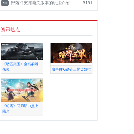
部落冲突陈塘关版本的玩法介绍
5151
10
资讯热点
《暗区突围》金钱豹雕
像位
魔兽RPG踏碎三界英雄推
《幻塔》回归助力点上
限介