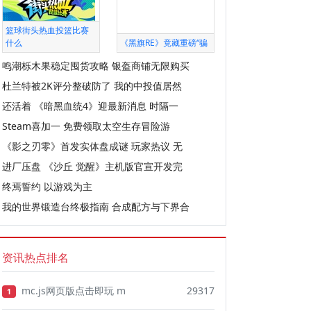
篮球街头热血投篮比赛
什么
《黑旗RE》竟藏重磅“骗
鸣潮栎木果稳定囤货攻略 银盔商铺无限购买
杜兰特被2K评分整破防了 我的中投值居然
还活着 《暗黑血统4》迎最新消息 时隔一
Steam喜加一 免费领取太空生存冒险游
《影之刃零》首发实体盘成谜 玩家热议 无
进厂压盘 《沙丘 觉醒》主机版官宣开发完
终焉誓约 以游戏为主
我的世界锻造台终极指南 合成配方与下界合
资讯热点排名
mc.js网页版点击即玩 m
29317
1