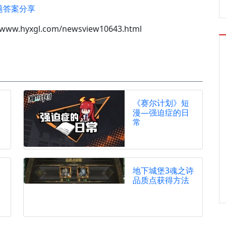
题答案分享
/www.hyxgl.com/newsview10643.html
《赛尔计划》短
漫—强迫症的日
常
地下城堡3魂之诗
品质点获得方法