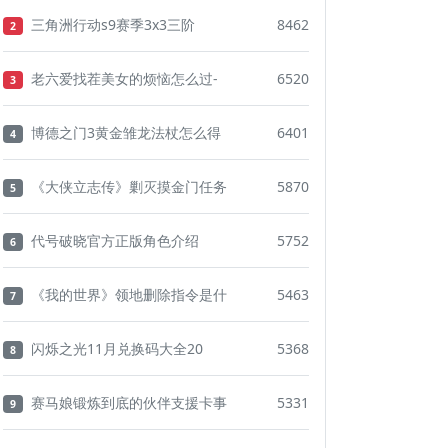
三角洲行动s9赛季3x3三阶
8462
2
老六爱找茬美女的烦恼怎么过-
6520
3
博德之门3黄金雏龙法杖怎么得
6401
4
《大侠立志传》剿灭摸金门任务
5870
5
代号破晓官方正版角色介绍
5752
6
《我的世界》领地删除指令是什
5463
7
闪烁之光11月兑换码大全20
5368
8
赛马娘锻炼到底的伙伴支援卡事
5331
9