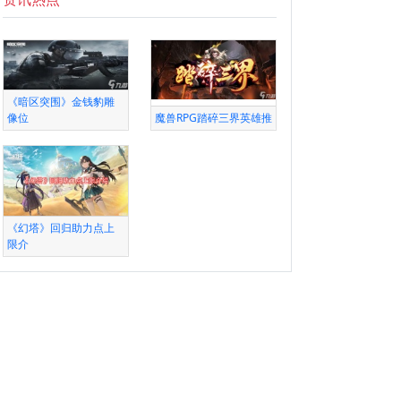
《暗区突围》金钱豹雕
像位
魔兽RPG踏碎三界英雄推
《幻塔》回归助力点上
限介