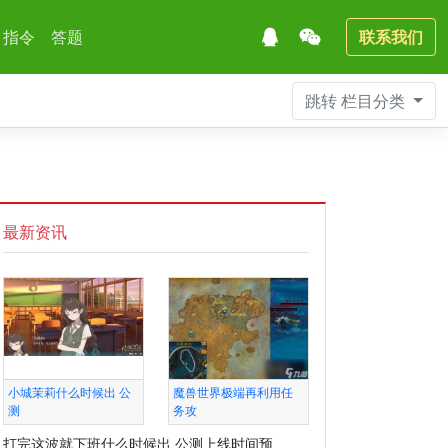
指令
答题
联系我们
跳转
栏目分类
最新资讯
小城茉莉什么时候出 公
魔兽世界极端再利用任
测
务攻
打完这波就下班什么时候出 公测上线时间预