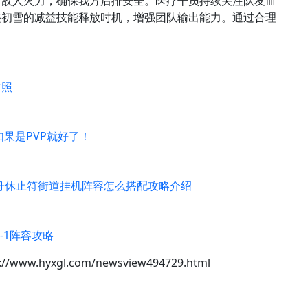
引敌人火力，确保我方后排安全。医疗干员持续关注队友血
整初雪的减益技能释放时机，增强团队输出能力。通过合理
对照
果是PVP就好了！
舟休止符街道挂机阵容怎么搭配攻略介绍
-1阵容攻略
://www.hyxgl.com/newsview494729.html