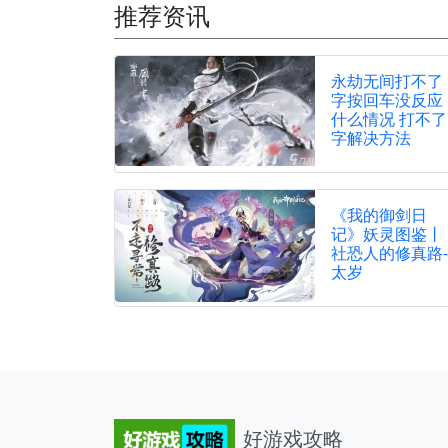
推荐资讯
永劫无间打不了
字按回车没反应
什么情况 打不了
字解决方法
《我的御剑日
记》妖灵图鉴丨
社恐人的修真路-
太岁
好游戏攻略