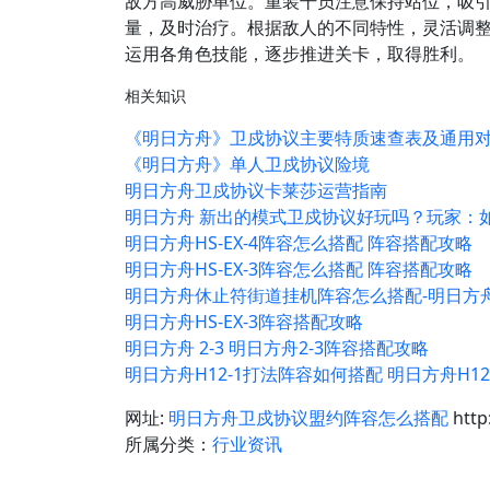
敌方高威胁单位。重装干员注意保持站位，吸
量，及时治疗。根据敌人的不同特性，灵活调
运用各角色技能，逐步推进关卡，取得胜利。
相关知识
《明日方舟》卫戍协议主要特质速查表及通用
《明日方舟》单人卫戍协议险境
明日方舟卫戍协议卡莱莎运营指南
明日方舟 新出的模式卫戍协议好玩吗？玩家：如
明日方舟HS-EX-4阵容怎么搭配 阵容搭配攻略
明日方舟HS-EX-3阵容怎么搭配 阵容搭配攻略
明日方舟休止符街道挂机阵容怎么搭配-明日方
明日方舟HS-EX-3阵容搭配攻略
明日方舟 2-3 明日方舟2-3阵容搭配攻略
明日方舟H12-1打法阵容如何搭配 明日方舟H12
网址:
明日方舟卫戍协议盟约阵容怎么搭配
http
所属分类：
行业资讯