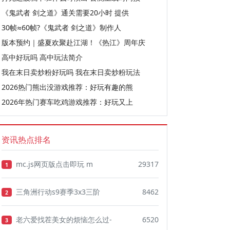
《鬼武者 剑之道》通关需要20小时 提供
30帧≈60帧?《鬼武者 剑之道》制作人
版本预约｜盛夏欢聚赴江湖！《热江》周年庆
高中好玩吗 高中玩法简介
我在末日卖炒粉好玩吗 我在末日卖炒粉玩法
2026热门熊出没游戏推荐：好玩有趣的熊
2026年热门赛车吃鸡游戏推荐：好玩又上
资讯热点排名
mc.js网页版点击即玩 m
29317
1
三角洲行动s9赛季3x3三阶
8462
2
老六爱找茬美女的烦恼怎么过-
6520
3