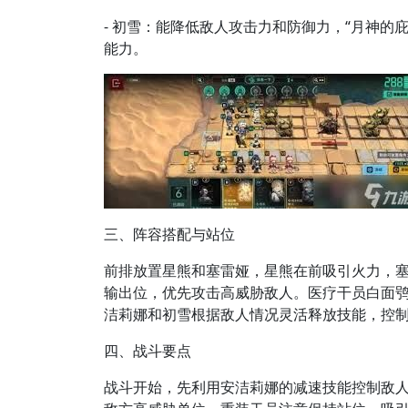
- 初雪：能降低敌人攻击力和防御力，“月神的
能力。
三、阵容搭配与站位
前排放置星熊和塞雷娅，星熊在前吸引火力，
输出位，优先攻击高威胁敌人。医疗干员白面
洁莉娜和初雪根据敌人情况灵活释放技能，控
四、战斗要点
战斗开始，先利用安洁莉娜的减速技能控制敌