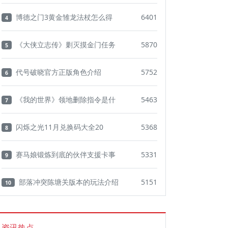
博德之门3黄金雏龙法杖怎么得
6401
4
《大侠立志传》剿灭摸金门任务
5870
5
代号破晓官方正版角色介绍
5752
6
《我的世界》领地删除指令是什
5463
7
闪烁之光11月兑换码大全20
5368
8
赛马娘锻炼到底的伙伴支援卡事
5331
9
部落冲突陈塘关版本的玩法介绍
5151
10
资讯热点