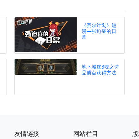
《赛尔计划》短
漫—强迫症的日
常
地下城堡3魂之诗
品质点获得方法
友情链接
网站栏目
版