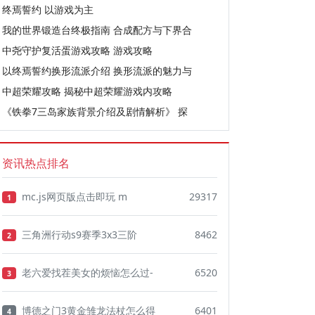
终焉誓约 以游戏为主
我的世界锻造台终极指南 合成配方与下界合
中尧守护复活蛋游戏攻略 游戏攻略
以终焉誓约换形流派介绍 换形流派的魅力与
中超荣耀攻略 揭秘中超荣耀游戏内攻略
《铁拳7三岛家族背景介绍及剧情解析》 探
资讯热点排名
mc.js网页版点击即玩 m
29317
1
三角洲行动s9赛季3x3三阶
8462
2
老六爱找茬美女的烦恼怎么过-
6520
3
博德之门3黄金雏龙法杖怎么得
6401
4