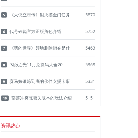
《大侠立志传》剿灭摸金门任务
5870
5
代号破晓官方正版角色介绍
5752
6
《我的世界》领地删除指令是什
5463
7
闪烁之光11月兑换码大全20
5368
8
赛马娘锻炼到底的伙伴支援卡事
5331
9
部落冲突陈塘关版本的玩法介绍
5151
10
资讯热点