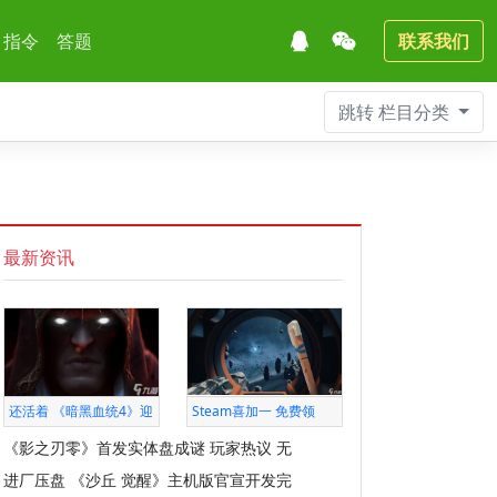
指令
答题
联系我们
跳转
栏目分类
最新资讯
还活着 《暗黑血统4》迎
Steam喜加一 免费领
《影之刃零》首发实体盘成谜 玩家热议 无
进厂压盘 《沙丘 觉醒》主机版官宣开发完