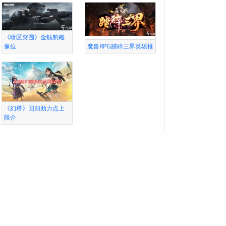
《暗区突围》金钱豹雕
像位
魔兽RPG踏碎三界英雄推
《幻塔》回归助力点上
限介