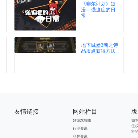
《赛尔计划》短
漫—强迫症的日
常
地下城堡3魂之诗
品质点获得方法
友情链接
网站栏目
版
好游戏攻略
如
侵
行业资讯
将
品牌资讯