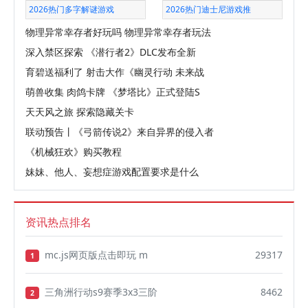
2026热门多字解谜游戏
2026热门迪士尼游戏推
物理异常幸存者好玩吗 物理异常幸存者玩法
深入禁区探索 《潜行者2》DLC发布全新
育碧送福利了 射击大作《幽灵行动 未来战
萌兽收集 肉鸽卡牌 《梦塔比》正式登陆S
天天风之旅 探索隐藏关卡
联动预告丨《弓箭传说2》来自异界的侵入者
《机械狂欢》购买教程
妹妹、他人、妄想症游戏配置要求是什么
资讯热点排名
mc.js网页版点击即玩 m
29317
1
三角洲行动s9赛季3x3三阶
8462
2