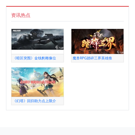
资讯热点
《暗区突围》金钱豹雕像位
魔兽RPG踏碎三界英雄推
《幻塔》回归助力点上限介