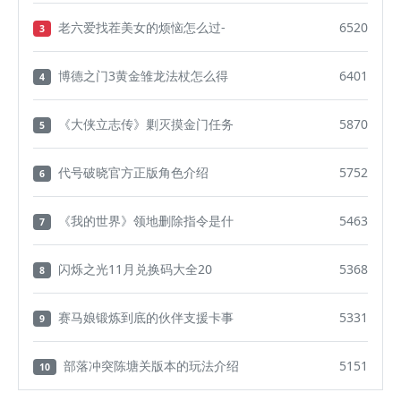
老六爱找茬美女的烦恼怎么过-
6520
3
博德之门3黄金雏龙法杖怎么得
6401
4
《大侠立志传》剿灭摸金门任务
5870
5
代号破晓官方正版角色介绍
5752
6
《我的世界》领地删除指令是什
5463
7
闪烁之光11月兑换码大全20
5368
8
赛马娘锻炼到底的伙伴支援卡事
5331
9
部落冲突陈塘关版本的玩法介绍
5151
10