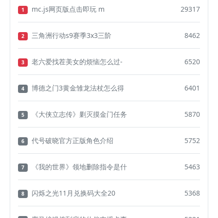
mc.js网页版点击即玩 m
29317
1
三角洲行动s9赛季3x3三阶
8462
2
老六爱找茬美女的烦恼怎么过-
6520
3
博德之门3黄金雏龙法杖怎么得
6401
4
《大侠立志传》剿灭摸金门任务
5870
5
代号破晓官方正版角色介绍
5752
6
《我的世界》领地删除指令是什
5463
7
闪烁之光11月兑换码大全20
5368
8