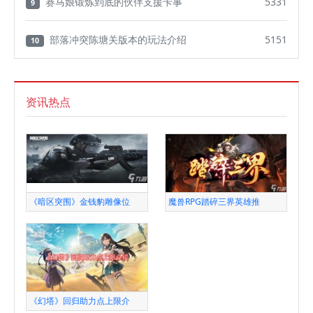
赛马娘锻炼到底的伙伴支援卡事
5331
9
部落冲突陈塘关版本的玩法介绍
5151
10
资讯热点
《暗区突围》金钱豹雕像位
魔兽RPG踏碎三界英雄推
《幻塔》回归助力点上限介