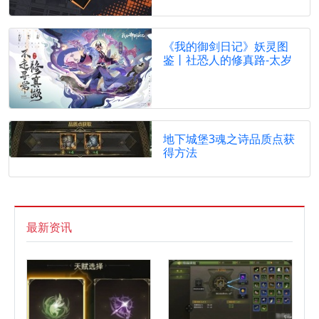
《我的御剑日记》妖灵图
鉴丨社恐人的修真路-太岁
地下城堡3魂之诗品质点获
得方法
最新资讯