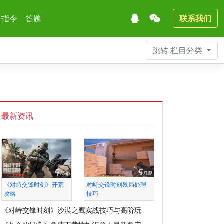
指令
答题
联系我们
跳转
栏目分类
最新资讯
《对峙交锋时刻》开荒
对峙交锋时刻残局处理
攻略
技巧
《对峙交锋时刻》沙漠之鹰实战技巧与高阶玩