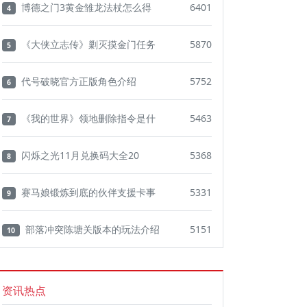
博德之门3黄金雏龙法杖怎么得
6401
4
《大侠立志传》剿灭摸金门任务
5870
5
代号破晓官方正版角色介绍
5752
6
《我的世界》领地删除指令是什
5463
7
闪烁之光11月兑换码大全20
5368
8
赛马娘锻炼到底的伙伴支援卡事
5331
9
部落冲突陈塘关版本的玩法介绍
5151
10
资讯热点