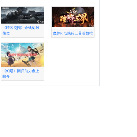
《暗区突围》金钱豹雕
像位
魔兽RPG踏碎三界英雄推
《幻塔》回归助力点上
限介