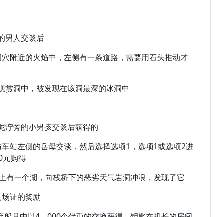
的男人交谈后
站左侧洞穴附近的火焰中，左侧有一条道路，需要用石头推动才
观赏洞中，被发现在该洞最深的冰洞中
泥泞旁的小男孩交谈后获得的
与车站左侧的岳母交谈，然后选择选项1，选项1或选项2进
0元购得
0条道路上有一个湖，向栈桥下的恶劣天气岩洞冲浪，发现了它
入场证的奖励
废弃船只中以4，000个代币的交换获得，钥匙在机长的房间