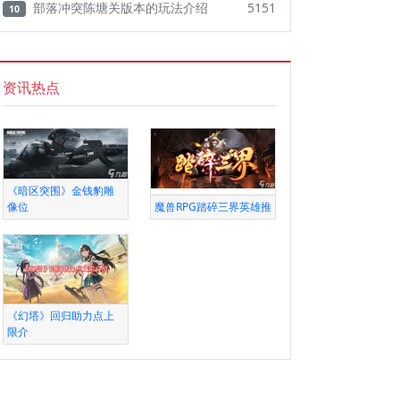
部落冲突陈塘关版本的玩法介绍
5151
10
资讯热点
《暗区突围》金钱豹雕
像位
魔兽RPG踏碎三界英雄推
《幻塔》回归助力点上
限介