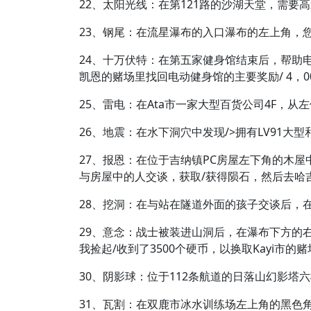
22、太阳光线：在第121路的沙湖天堂，需
23、钢尾：在流星瀑布的入口瀑布的左上角，
24、十万伏特：在第五家健身馆结束后，帮助
凯恩的赌场里找回电动健身馆的主要奖励/ 4，0
25、雷电：在Ata市一家大型百货公司4F，从
26、地震：在水下洞穴中发现/>拥有LV91
27、报恩：在位于吉纳镇PC房屋左下角的木屋
与房屋中的人交谈，获取/获得陨石，然后去哈
28、挖洞：在与站在隧道外面的孩子交谈后，
29、意念：战士被装进山洞后，在瀑布下方的
我捡起/收到了3500个硬币，以换取Kayi市的
30、阴影球：位于112条航道的日落山幻影塔
31、瓦割：在双鹿市冰水训练场左上角的黑色