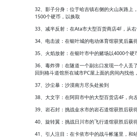
32、影子分身：位于哈吉镇右侧的火山灰路上
1500个硬币，以换取
33、减半反射：在Ata市大型百货商店4F，从
34、电击波：在银叶城的电动体育馆获奖后赢
35、火焰放射：在银叶市中的赌场以4000个硬
36、毒炸弹：在隧道一个副出口发现一个人丢
回到格斗道馆所在城市PC屋上面的房间内找他
37、沙尘暴：沙漠南方尽头处捡到
38、大文字：在阿田市中的大型百货店4F，向左
39、岩石封：挑战金水市的岩石道馆获胜后获
40、旋转翼：挑战日川市的飞行道馆获胜后获
41、引人注目：在卡依市中的战斗帐篷里，和