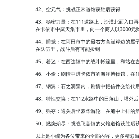
42、空元气：挑战正常道馆获胜后获得
43、秘密力量：在111道路上，沙漠北面入口
在卡依市中露天集市里，向一个商人以3000元
44、睡觉：在阿田市中的最右方高崖岸边的屋子
在队伍里，战斗后有可能捡到
45、着迷：在西达镇中的战斗帐篷里，和站在
46、小偷：剧情中进卡依市的海洋博物馆，在
47、钢翼：石之洞窟内，剧情中把信件交给代
48、特性交换：在112水路中的日落山，塔外
49、强夺：通关后坐豪华游轮，在船中上排的
50、燃烧殆尽：挑战飞音镇的火焰道馆获胜后
以上是小编为各位带来的全部内容，更多精彩