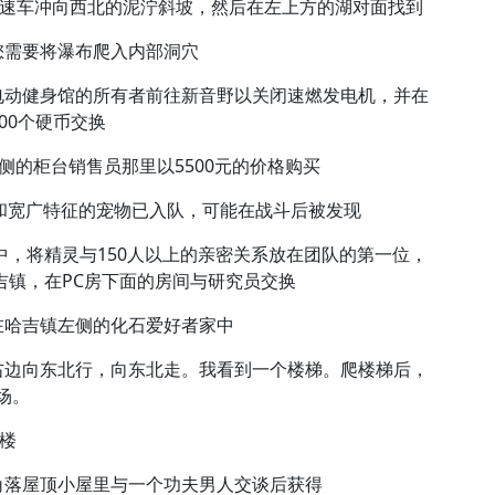
要高速车冲向西北的泥泞斜坡，然后在左上方的湖对面找到
您需要将瀑布爬入内部洞穴
电动健身馆的所有者前往新音野以关闭速燃发电机，并在
00个硬币交换
左侧的柜台销售员那里以5500元的价格购买
大型和宽广特征的宠物已入队，可能在战斗后被发现
中，将精灵与150人以上的亲密关系放在团队的第一位，
吉镇，在PC房下面的房间与研究员交换
在哈吉镇左侧的化石爱好者家中
右边向东北行，向东北走。我看到一个楼梯。爬楼梯后，
赌场。
六楼
角落屋顶小屋里与一个功夫男人交谈后获得