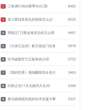
三角洲行动s9赛季3x3三阶
8462
2
老六爱找茬美女的烦恼怎么过-
6520
3
博德之门3黄金雏龙法杖怎么得
6401
4
《大侠立志传》剿灭摸金门任务
5870
5
代号破晓官方正版角色介绍
5752
6
《我的世界》领地删除指令是什
5463
7
闪烁之光11月兑换码大全20
5368
8
赛马娘锻炼到底的伙伴支援卡事
5331
9