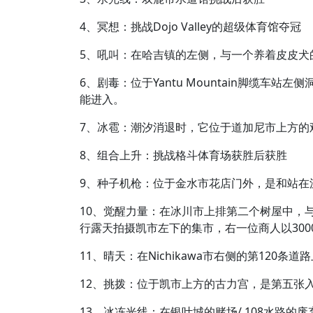
4、冥想：挑战Dojo Valley的超级体育馆夺冠
5、吼叫：在哈吉镇的左侧，与一个养着皮皮犬
6、剧毒：位于Yantu Mountain脚缆车
能进入。
7、冰雹：潮汐消退时，它位于道加尼市上方的
8、组合上升：挑战格斗体育场获胜后获胜
9、种子机枪：位于金水市花店门外，是和站在
10、觉醒力量：在冰川市上排第二个树屋中，
行露天拍摄凯市左下的集市，右一位商人以300
11、晴天：在Nichikawa市右侧的第12
12、挑拨：位于凯市上方的古力宫，是第五张
13、冰冻光线：在银叶城的赌场/ 108水路的