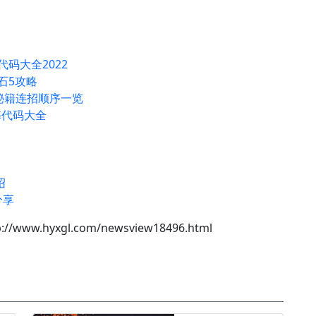
代码大全2022
石5攻略
秘籍连招顺序一览
弊代码大全
绍
分享
p://www.hyxgl.com/newsview18496.html